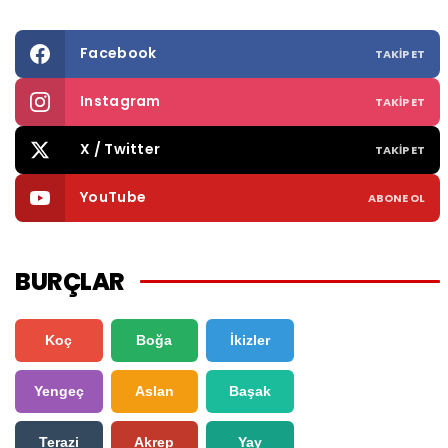
Facebook
TAKIP ET
Instagram
TAKIP ET
X / Twitter
TAKIP ET
YouTube
ABONE OL
BURÇLAR
Koç
Boğa
İkizler
Yengeç
Aslan
Başak
Terazi
Akrep
Yay