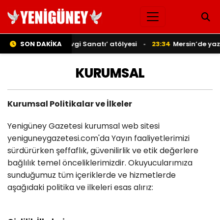
nlara yönelik ’Sevgi Sanatı’ atölyesi
SON DAKİKA
23:34
Mersin’de yaz akş
KURUMSAL
Kurumsal Politikalar ve İlkeler
Yenigüney Gazetesi kurumsal web sitesi
yeniguneygazetesi.com'da Yayın faaliyetlerimizi
sürdürürken şeffaflık, güvenilirlik ve etik değerlere
bağlılık temel önceliklerimizdir. Okuyucularımıza
sunduğumuz tüm içeriklerde ve hizmetlerde
aşağıdaki politika ve ilkeleri esas alırız: