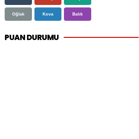
Oğlak
Kova
Balık
PUAN DURUMU